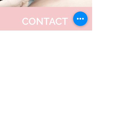
CONTACT
Dr. Leen Thijs
Albertkanaalstraat 35
3511 Kuringen
011 352500